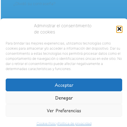
¿Olvidó su contraseña?
Administrar el consentimiento
de cookies
Para brindar las mejores experiencias, utilizamos tecnologías como
cookies para almacenar y/o acceder a información del dispositivo. Dar su
consentimiento a estas tecnologías nos permitirá procesar datos como el
comportamiento de navegación o identificaciones únicas en este sitio. No
dar o retirar el consentimiento puede afectar negativamente a
determinadas características y funciones.
Acceptar
Denegar
Ver Preferencias
Cookie Policy
Política de privacidad