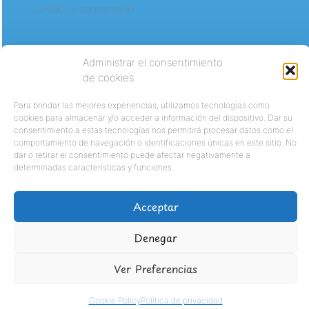
¿Olvidó su contraseña?
Administrar el consentimiento
de cookies
Para brindar las mejores experiencias, utilizamos tecnologías como
cookies para almacenar y/o acceder a información del dispositivo. Dar su
consentimiento a estas tecnologías nos permitirá procesar datos como el
comportamiento de navegación o identificaciones únicas en este sitio. No
dar o retirar el consentimiento puede afectar negativamente a
determinadas características y funciones.
Acceptar
Denegar
Ver Preferencias
Cookie Policy
Política de privacidad