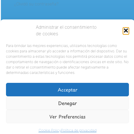
¿Olvidó su contraseña?
Administrar el consentimiento
de cookies
Para brindar las mejores experiencias, utilizamos tecnologías como
cookies para almacenar y/o acceder a información del dispositivo. Dar su
consentimiento a estas tecnologías nos permitirá procesar datos como el
comportamiento de navegación o identificaciones únicas en este sitio. No
dar o retirar el consentimiento puede afectar negativamente a
determinadas características y funciones.
Acceptar
Denegar
Ver Preferencias
Cookie Policy
Política de privacidad