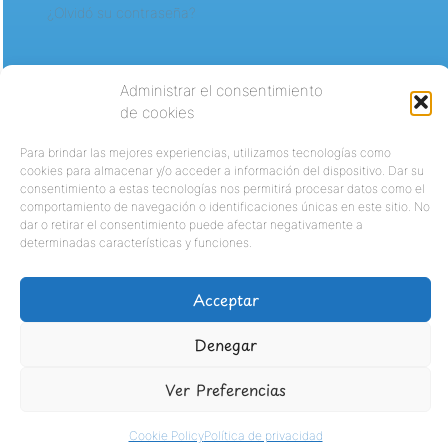
¿Olvidó su contraseña?
Administrar el consentimiento
de cookies
Para brindar las mejores experiencias, utilizamos tecnologías como
cookies para almacenar y/o acceder a información del dispositivo. Dar su
consentimiento a estas tecnologías nos permitirá procesar datos como el
comportamiento de navegación o identificaciones únicas en este sitio. No
dar o retirar el consentimiento puede afectar negativamente a
determinadas características y funciones.
Acceptar
Denegar
Ver Preferencias
Cookie Policy
Política de privacidad