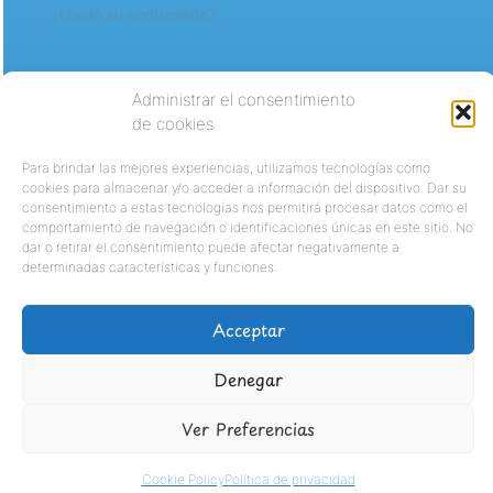
¿Olvidó su contraseña?
Administrar el consentimiento
de cookies
Para brindar las mejores experiencias, utilizamos tecnologías como
cookies para almacenar y/o acceder a información del dispositivo. Dar su
consentimiento a estas tecnologías nos permitirá procesar datos como el
comportamiento de navegación o identificaciones únicas en este sitio. No
dar o retirar el consentimiento puede afectar negativamente a
determinadas características y funciones.
Acceptar
Denegar
Ver Preferencias
Cookie Policy
Política de privacidad