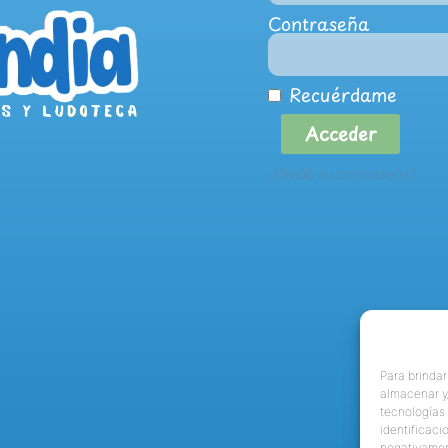
Contraseña
Recuérdame
Acceder
¿Olvidó su contraseña?
Para brindar
almacenar y/
tecnologías
identificaci
negativamen