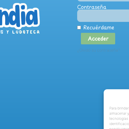
Contraseña
Recuérdame
Acceder
¿Olvidó su contraseña?
Para brindar
almacenar y/
tecnologías
identificaci
negativamen