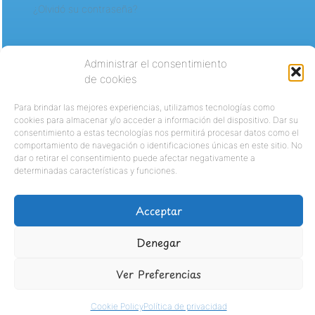
¿Olvidó su contraseña?
Administrar el consentimiento
de cookies
Para brindar las mejores experiencias, utilizamos tecnologías como
cookies para almacenar y/o acceder a información del dispositivo. Dar su
consentimiento a estas tecnologías nos permitirá procesar datos como el
comportamiento de navegación o identificaciones únicas en este sitio. No
dar o retirar el consentimiento puede afectar negativamente a
determinadas características y funciones.
Acceptar
Denegar
Ver Preferencias
Cookie Policy
Política de privacidad