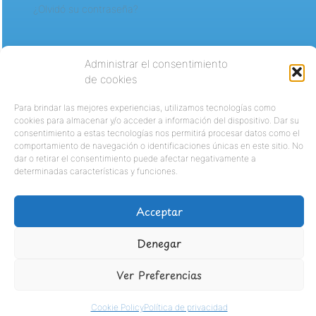
¿Olvidó su contraseña?
Administrar el consentimiento
de cookies
Para brindar las mejores experiencias, utilizamos tecnologías como
cookies para almacenar y/o acceder a información del dispositivo. Dar su
consentimiento a estas tecnologías nos permitirá procesar datos como el
comportamiento de navegación o identificaciones únicas en este sitio. No
dar o retirar el consentimiento puede afectar negativamente a
determinadas características y funciones.
Acceptar
Denegar
Ver Preferencias
Cookie Policy
Política de privacidad