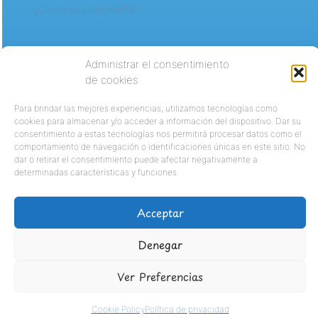
¿Olvidó su contraseña?
Administrar el consentimiento
de cookies
Para brindar las mejores experiencias, utilizamos tecnologías como
cookies para almacenar y/o acceder a información del dispositivo. Dar su
consentimiento a estas tecnologías nos permitirá procesar datos como el
comportamiento de navegación o identificaciones únicas en este sitio. No
dar o retirar el consentimiento puede afectar negativamente a
determinadas características y funciones.
Acceptar
Denegar
Ver Preferencias
Cookie Policy
Política de privacidad