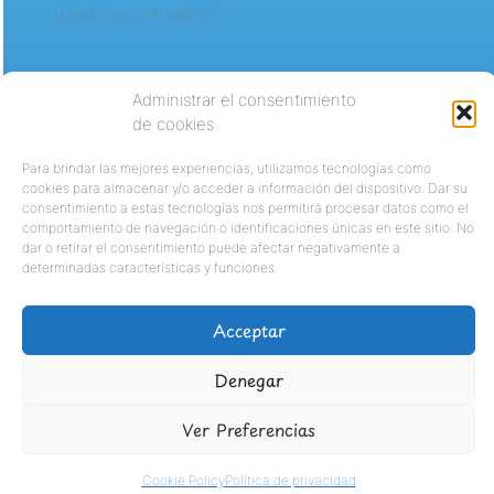
¿Olvidó su contraseña?
Administrar el consentimiento
de cookies
Para brindar las mejores experiencias, utilizamos tecnologías como
cookies para almacenar y/o acceder a información del dispositivo. Dar su
consentimiento a estas tecnologías nos permitirá procesar datos como el
comportamiento de navegación o identificaciones únicas en este sitio. No
dar o retirar el consentimiento puede afectar negativamente a
determinadas características y funciones.
Acceptar
Denegar
Ver Preferencias
Cookie Policy
Política de privacidad