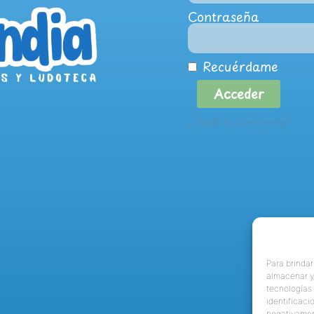
Contraseña
Recuérdame
Acceder
¿Olvidó su contraseña?
Para brindar
almacenar y/
tecnologías
identificaci
negativamen