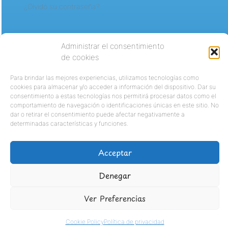
¿Olvidó su contraseña?
Administrar el consentimiento
de cookies
Para brindar las mejores experiencias, utilizamos tecnologías como
cookies para almacenar y/o acceder a información del dispositivo. Dar su
consentimiento a estas tecnologías nos permitirá procesar datos como el
comportamiento de navegación o identificaciones únicas en este sitio. No
dar o retirar el consentimiento puede afectar negativamente a
determinadas características y funciones.
Acceptar
Denegar
Ver Preferencias
Cookie Policy
Política de privacidad