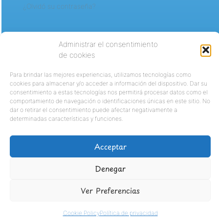
¿Olvidó su contraseña?
Administrar el consentimiento
de cookies
Para brindar las mejores experiencias, utilizamos tecnologías como
cookies para almacenar y/o acceder a información del dispositivo. Dar su
consentimiento a estas tecnologías nos permitirá procesar datos como el
comportamiento de navegación o identificaciones únicas en este sitio. No
dar o retirar el consentimiento puede afectar negativamente a
determinadas características y funciones.
Acceptar
Denegar
Ver Preferencias
Cookie Policy
Política de privacidad