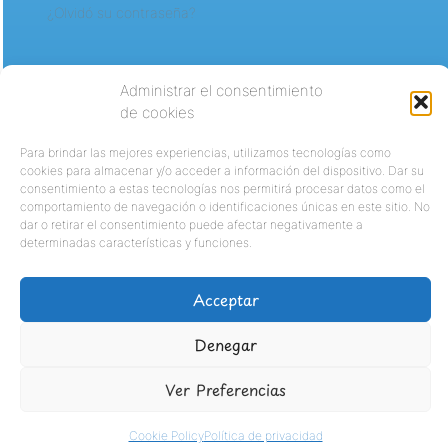
¿Olvidó su contraseña?
Administrar el consentimiento
de cookies
Para brindar las mejores experiencias, utilizamos tecnologías como
cookies para almacenar y/o acceder a información del dispositivo. Dar su
consentimiento a estas tecnologías nos permitirá procesar datos como el
comportamiento de navegación o identificaciones únicas en este sitio. No
dar o retirar el consentimiento puede afectar negativamente a
determinadas características y funciones.
Acceptar
Denegar
Ver Preferencias
Cookie Policy
Política de privacidad