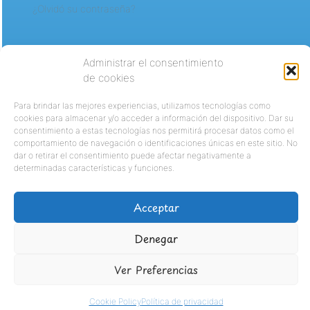
¿Olvidó su contraseña?
Administrar el consentimiento
de cookies
Para brindar las mejores experiencias, utilizamos tecnologías como
cookies para almacenar y/o acceder a información del dispositivo. Dar su
consentimiento a estas tecnologías nos permitirá procesar datos como el
comportamiento de navegación o identificaciones únicas en este sitio. No
dar o retirar el consentimiento puede afectar negativamente a
determinadas características y funciones.
Acceptar
Denegar
Ver Preferencias
Cookie Policy
Política de privacidad