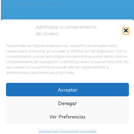
¿Olvidó su contraseña?
Administrar el consentimiento
de cookies
Para brindar las mejores experiencias, utilizamos tecnologías como
cookies para almacenar y/o acceder a información del dispositivo. Dar su
consentimiento a estas tecnologías nos permitirá procesar datos como el
comportamiento de navegación o identificaciones únicas en este sitio. No
dar o retirar el consentimiento puede afectar negativamente a
determinadas características y funciones.
Acceptar
Denegar
Ver Preferencias
Cookie Policy
Política de privacidad