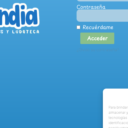
Contraseña
Recuérdame
Acceder
¿Olvidó su contraseña?
Para brindar
almacenar y/
tecnologías
identificaci
negativamen