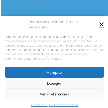
¿Olvidó su contraseña?
Administrar el consentimiento
de cookies
Para brindar las mejores experiencias, utilizamos tecnologías como
cookies para almacenar y/o acceder a información del dispositivo. Dar su
consentimiento a estas tecnologías nos permitirá procesar datos como el
comportamiento de navegación o identificaciones únicas en este sitio. No
dar o retirar el consentimiento puede afectar negativamente a
determinadas características y funciones.
Acceptar
Denegar
Ver Preferencias
Cookie Policy
Política de privacidad