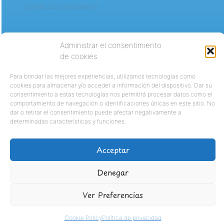
¿Olvidó su contraseña?
Administrar el consentimiento
de cookies
Para brindar las mejores experiencias, utilizamos tecnologías como
cookies para almacenar y/o acceder a información del dispositivo. Dar su
consentimiento a estas tecnologías nos permitirá procesar datos como el
comportamiento de navegación o identificaciones únicas en este sitio. No
dar o retirar el consentimiento puede afectar negativamente a
determinadas características y funciones.
Acceptar
Denegar
Ver Preferencias
Cookie Policy
Política de privacidad