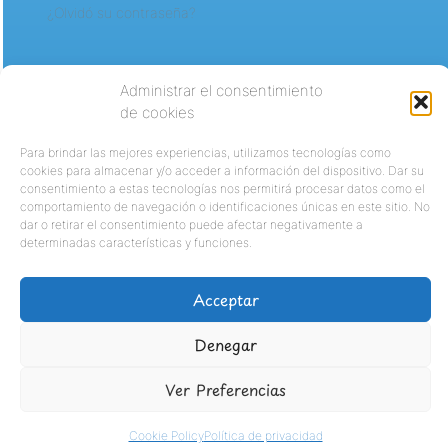
¿Olvidó su contraseña?
Administrar el consentimiento
de cookies
Para brindar las mejores experiencias, utilizamos tecnologías como
cookies para almacenar y/o acceder a información del dispositivo. Dar su
consentimiento a estas tecnologías nos permitirá procesar datos como el
comportamiento de navegación o identificaciones únicas en este sitio. No
dar o retirar el consentimiento puede afectar negativamente a
determinadas características y funciones.
Acceptar
Denegar
Ver Preferencias
Cookie Policy
Política de privacidad