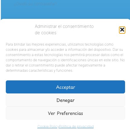
¿Olvidó su contraseña?
Administrar el consentimiento
de cookies
Para brindar las mejores experiencias, utilizamos tecnologías como
cookies para almacenar y/o acceder a información del dispositivo. Dar su
consentimiento a estas tecnologías nos permitirá procesar datos como el
comportamiento de navegación o identificaciones únicas en este sitio. No
dar o retirar el consentimiento puede afectar negativamente a
determinadas características y funciones.
Acceptar
Denegar
Ver Preferencias
Cookie Policy
Política de privacidad