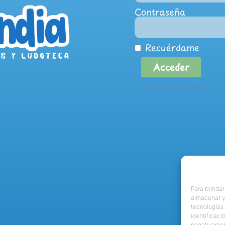
Contraseña
Recuérdame
Acceder
¿Olvidó su contraseña?
Para brindar
almacenar y/
tecnologías
identificaci
negativamen