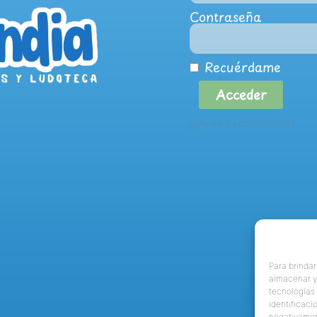
Contraseña
Recuérdame
Acceder
¿Olvidó su contraseña?
Para brindar
almacenar y/
tecnologías
identificaci
negativamen