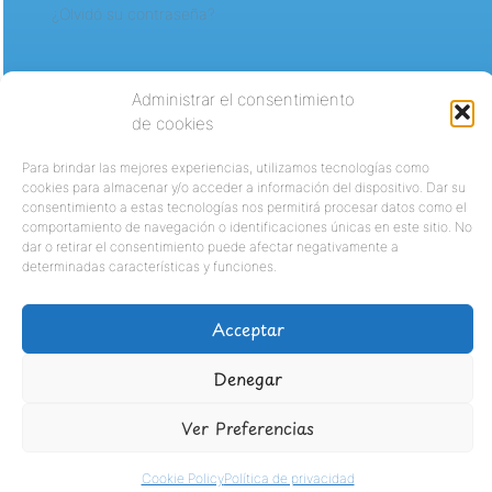
¿Olvidó su contraseña?
Administrar el consentimiento
de cookies
Para brindar las mejores experiencias, utilizamos tecnologías como
cookies para almacenar y/o acceder a información del dispositivo. Dar su
consentimiento a estas tecnologías nos permitirá procesar datos como el
comportamiento de navegación o identificaciones únicas en este sitio. No
dar o retirar el consentimiento puede afectar negativamente a
determinadas características y funciones.
Acceptar
Denegar
Ver Preferencias
Cookie Policy
Política de privacidad