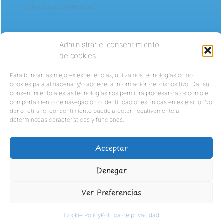
¿Olvidó su contraseña?
Administrar el consentimiento
de cookies
Para brindar las mejores experiencias, utilizamos tecnologías como
cookies para almacenar y/o acceder a información del dispositivo. Dar su
consentimiento a estas tecnologías nos permitirá procesar datos como el
comportamiento de navegación o identificaciones únicas en este sitio. No
dar o retirar el consentimiento puede afectar negativamente a
determinadas características y funciones.
Acceptar
Denegar
Ver Preferencias
Cookie Policy
Política de privacidad