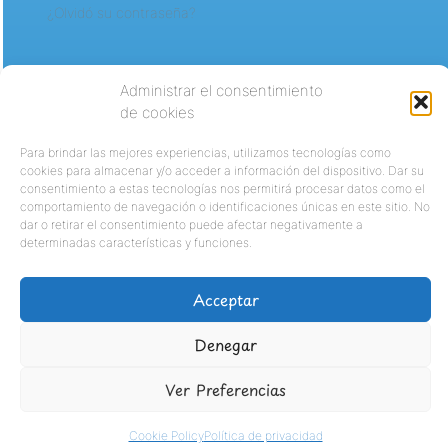
¿Olvidó su contraseña?
Administrar el consentimiento
de cookies
Para brindar las mejores experiencias, utilizamos tecnologías como
cookies para almacenar y/o acceder a información del dispositivo. Dar su
consentimiento a estas tecnologías nos permitirá procesar datos como el
comportamiento de navegación o identificaciones únicas en este sitio. No
dar o retirar el consentimiento puede afectar negativamente a
determinadas características y funciones.
Acceptar
Denegar
Ver Preferencias
Cookie Policy
Política de privacidad