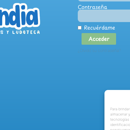
Contraseña
Recuérdame
Acceder
¿Olvidó su contraseña?
Para brindar
almacenar y/
tecnologías
identificaci
negativamen