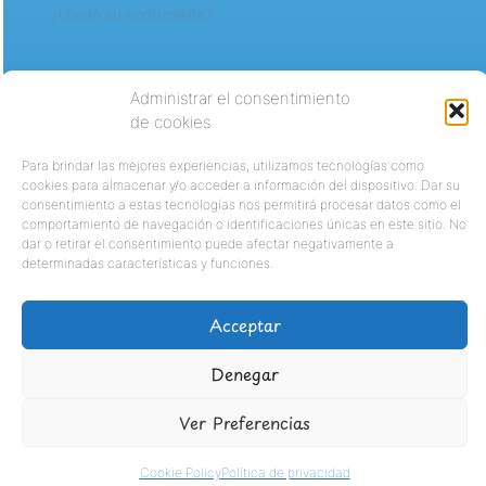
¿Olvidó su contraseña?
Administrar el consentimiento
de cookies
Para brindar las mejores experiencias, utilizamos tecnologías como
cookies para almacenar y/o acceder a información del dispositivo. Dar su
consentimiento a estas tecnologías nos permitirá procesar datos como el
comportamiento de navegación o identificaciones únicas en este sitio. No
dar o retirar el consentimiento puede afectar negativamente a
determinadas características y funciones.
Acceptar
Denegar
Ver Preferencias
Cookie Policy
Política de privacidad