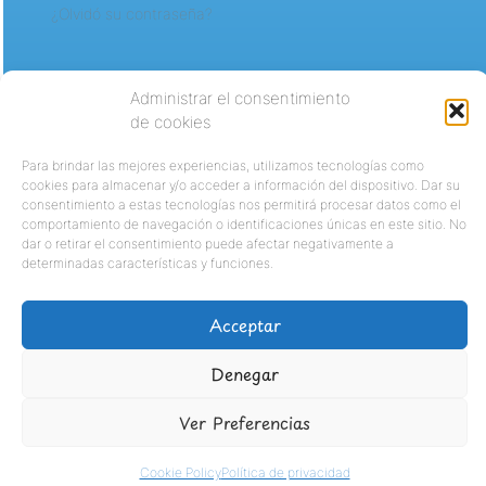
¿Olvidó su contraseña?
Administrar el consentimiento
de cookies
Para brindar las mejores experiencias, utilizamos tecnologías como
cookies para almacenar y/o acceder a información del dispositivo. Dar su
consentimiento a estas tecnologías nos permitirá procesar datos como el
comportamiento de navegación o identificaciones únicas en este sitio. No
dar o retirar el consentimiento puede afectar negativamente a
determinadas características y funciones.
Acceptar
Denegar
Ver Preferencias
Cookie Policy
Política de privacidad