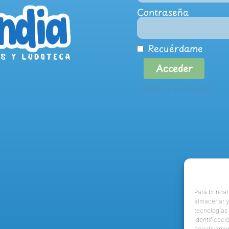
Contraseña
Recuérdame
Acceder
¿Olvidó su contraseña?
Para brindar
almacenar y/
tecnologías
identificaci
negativamen