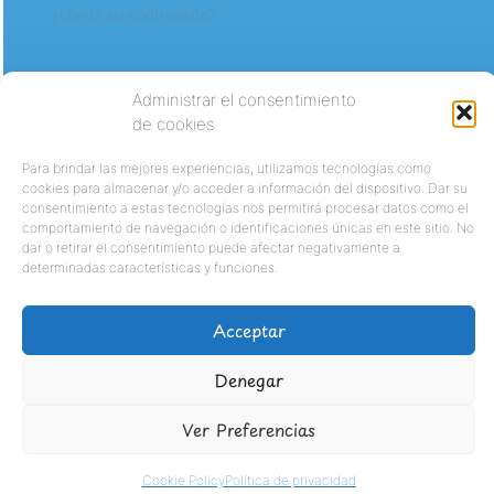
¿Olvidó su contraseña?
Administrar el consentimiento
de cookies
Para brindar las mejores experiencias, utilizamos tecnologías como
cookies para almacenar y/o acceder a información del dispositivo. Dar su
consentimiento a estas tecnologías nos permitirá procesar datos como el
comportamiento de navegación o identificaciones únicas en este sitio. No
dar o retirar el consentimiento puede afectar negativamente a
determinadas características y funciones.
Acceptar
Denegar
Ver Preferencias
Cookie Policy
Política de privacidad