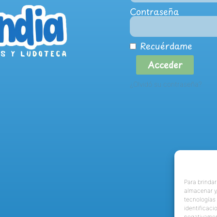
Contraseña
Recuérdame
Acceder
¿Olvidó su contraseña?
Para brindar
almacenar y/
tecnologías
identificaci
negativamen