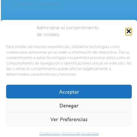
¿Olvidó su contraseña?
Administrar el consentimiento
de cookies
Para brindar las mejores experiencias, utilizamos tecnologías como
cookies para almacenar y/o acceder a información del dispositivo. Dar su
consentimiento a estas tecnologías nos permitirá procesar datos como el
comportamiento de navegación o identificaciones únicas en este sitio. No
dar o retirar el consentimiento puede afectar negativamente a
determinadas características y funciones.
Acceptar
Denegar
Ver Preferencias
Cookie Policy
Política de privacidad