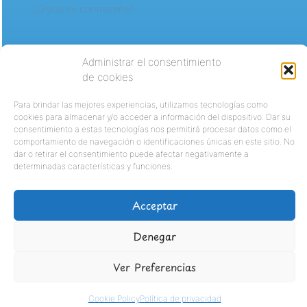
¿Olvidó su contraseña?
Administrar el consentimiento
de cookies
Para brindar las mejores experiencias, utilizamos tecnologías como
cookies para almacenar y/o acceder a información del dispositivo. Dar su
consentimiento a estas tecnologías nos permitirá procesar datos como el
comportamiento de navegación o identificaciones únicas en este sitio. No
dar o retirar el consentimiento puede afectar negativamente a
determinadas características y funciones.
Acceptar
Denegar
Ver Preferencias
Cookie Policy
Política de privacidad