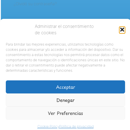
¿Olvidó su contraseña?
Administrar el consentimiento
de cookies
Para brindar las mejores experiencias, utilizamos tecnologías como
cookies para almacenar y/o acceder a información del dispositivo. Dar su
consentimiento a estas tecnologías nos permitirá procesar datos como el
comportamiento de navegación o identificaciones únicas en este sitio. No
dar o retirar el consentimiento puede afectar negativamente a
determinadas características y funciones.
Acceptar
Denegar
Ver Preferencias
Cookie Policy
Política de privacidad