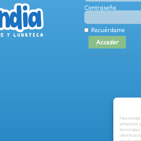
Contraseña
Recuérdame
Acceder
¿Olvidó su contraseña?
Para brindar
almacenar y/
tecnologías
identificaci
negativamen